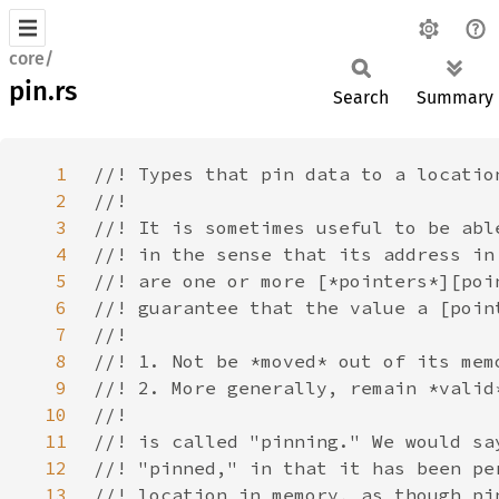
core/
pin.rs
Search
Summary
1
2
3
4
5
6
7
8
9
10
11
12
13