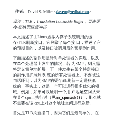
作者
:
David S. Miller <
davem
@
redhat
.
com
>
译注：TLB，Translation Lookaside Buffer，页表缓
存/变换旁查缓冲器
本文描述了由Linux虚拟内存子系统调用的缓
存/TLB刷新接口。它列举了每个接 口，描述了它
的预期目的，以及接口被调用后的预期副作用。
下面描述的副作用是针对单处理器的实现，以及
在单个处理器上发生的情况。若 为SMP，则只需
将定义简单地扩展一下，使发生在某个特定接口
的副作用扩展到系 统的所有处理器上。不要被这
句话吓到，以为SMP的缓存/tlb刷新一定是很低
效的，事实上，这是一个可以进行很多优化的领
域。例如，如果可以证明一个用 户地址空间从未
在某个cpu上执行过（见
），那么就
mm_cpumask()
不需要在该 cpu上对这个地址空间进行刷新。
首先是TLB刷新接口，因为它们是最简单的。在