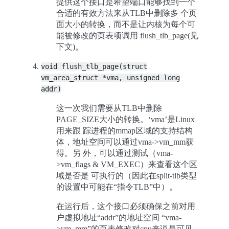
提供这个接口是希望端口能够找到一个
合适的有效方法来从TLB中删除多 个页
面大小的转换，而不是让内核为每个可
能被修改的页表项调用 flush_tlb_page(见
下文)。
void
flush_tlb_page(struct
vm_area_struct
*vma,
unsigned
long
addr)
这一次我们需要从TLB中删除
PAGE_SIZE大小的转换。‘vma’是Linux
用来跟 踪进程的mmap区域的支持结构
体，地址空间可以通过vma->vm_mm获
得。另 外，可以通过测试（vma-
>vm_flags & VM_EXEC）来查看这个区
域是否是 可执行的（因此在split-tlb类型
的设置中可能在“指令TLB”中）。
在运行后，这个接口必须确保之前对用
户虚拟地址“addr”的地址空间 “vma-
>vm_mm”的页表修改对cpu来说是可见