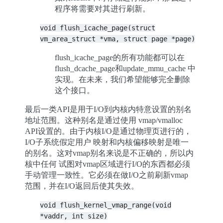
程序将需要对其进行刷新。
void
flush_icache_page(struct
vm_area_struct
*vma,
struct
page
*page)
flush_icache_page的所有功能都可以在
flush_dcache_page和update_mmu_cache 中
实现。在未来，我们希望能够完全删除
这个接口。
最后一类API是用于I/O到内核内特意设置的别名
地址范围。这种别名是通过使用 vmap/vmalloc
API设置的。由于内核I/O是通过物理页进行的，
I/O子系统假定用户 映射和内核偏移映射是唯一
的别名。这对vmap别名来说是不正确的，所以内
核中任何 试图对vmap区域进行I/O的东西都必须
手动管理一致性。它必须在做I/O之前刷新vmap
范围，并在I/O返回后使其失效。
void
flush_kernel_vmap_range(void
*vaddr,
int
size)