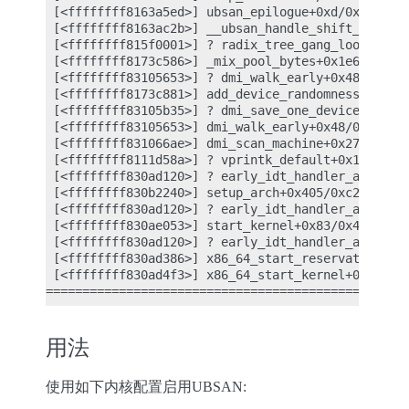
 [<ffffffff8163a5ed>] ubsan_epilogue+0xd/0x40

 [<ffffffff8163ac2b>] __ubsan_handle_shift_out_of_
 [<ffffffff815f0001>] ? radix_tree_gang_lookup_slo
 [<ffffffff8173c586>] _mix_pool_bytes+0x1e6/0x480

 [<ffffffff83105653>] ? dmi_walk_early+0x48/0x5c

 [<ffffffff8173c881>] add_device_randomness+0x61/0
 [<ffffffff83105b35>] ? dmi_save_one_device+0xaa/0
 [<ffffffff83105653>] dmi_walk_early+0x48/0x5c

 [<ffffffff831066ae>] dmi_scan_machine+0x278/0x4b4
 [<ffffffff8111d58a>] ? vprintk_default+0x1a/0x20

 [<ffffffff830ad120>] ? early_idt_handler_array+0x
 [<ffffffff830b2240>] setup_arch+0x405/0xc2c

 [<ffffffff830ad120>] ? early_idt_handler_array+0x
 [<ffffffff830ae053>] start_kernel+0x83/0x49a

 [<ffffffff830ad120>] ? early_idt_handler_array+0x
 [<ffffffff830ad386>] x86_64_start_reservations+0x
 [<ffffffff830ad4f3>] x86_64_start_kernel+0x16b/0x
用法
使用如下内核配置启用UBSAN: