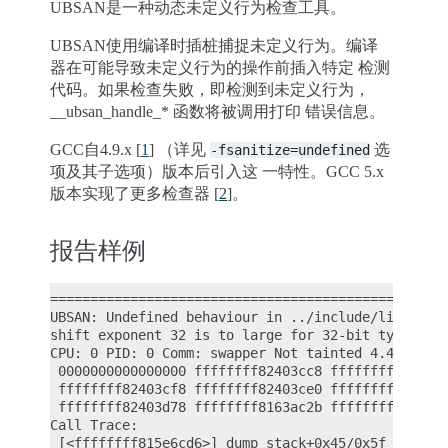
UBSAN是一种动态未定义行为检查工具。
UBSAN使用编译时插桩捕捉未定义行为。编译
器在可能导致未定义行为的操作前插入特定 检测
代码。如果检查失败，即检测到未定义行为，
__ubsan_handle_* 函数将被调用打印 错误信息。
GCC自4.9.x [
1
] （详见
选
-fsanitize=undefined
项及其子选项）版本后引入这 一特性。GCC 5.x
版本实现了更多检查器 [
2
]。
报告样例
==================================================
UBSAN: Undefined behaviour in ../include/linux/bit
shift exponent 32 is to large for 32-bit type 'uns
CPU: 0 PID: 0 Comm: swapper Not tainted 4.4.0-rc1+
 0000000000000000 ffffffff82403cc8 ffffffff815e6cd
 ffffffff82403cf8 ffffffff82403ce0 ffffffff8163a5e
 ffffffff82403d78 ffffffff8163ac2b ffffffff815f000
Call Trace:

 [<ffffffff815e6cd6>] dump_stack+0x45/0x5f
