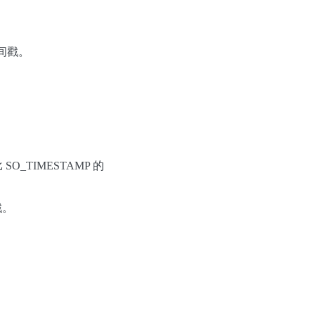
间戳。
SO_TIMESTAMP 的
戳。