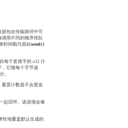
数据包在传输路径中可
调用不同的顺序排队
)
能将时间戳与原始
send()
个套接字的 u32 计
字，它随每个字节递
部分。
。重置计数器不会更改
构体一起回环。该选项会修
。
而选择性地覆盖默认生成的