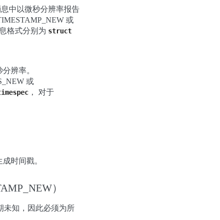
息中以微秒分辨率报告
TIMESTAMP_NEW 或
控制消息格式分别为
struct
秒分辨率。
S_NEW 或
， 对于
timespec
生成时间戳。
STAMP_NEW）
期未知，因此必须为所