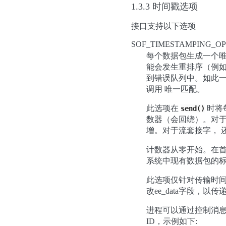
1.3.3 时间戳选项
接口支持以下选项
SOF_TIMESTAMPING_OP
每个数据包生成一个唯
能会发生重排序（例如
到错误队列中。如此一来
调用 唯一匹配。
此选项在
时将
send()
数器（会回绕）。对于
增。对于流套接字， 还要
计数器从零开始。在首
系统中现有数据包的
此选项仅针对传输时间戳实
改ee_data字段，
进程可以通过控制消息S
ID，示例如下: