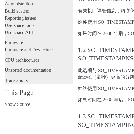
Administration
有关接口详细信息，请参
Build system
Reporting issues
始终使用 SO_TIMESTA
Userspace tools
Userspace API
如果时间在 2038 年后，S
Firmware
1.2 SO_TIMESTA
Firmware and Devicetree
SO_TIMESTAMPN
CPU architectures
Unsorted documentation
此选项与 SO_TIMEST
timeval（毫秒）更高的
Translations
始终使用 SO_TIMESTA
This Page
如果时间在 2038 年后，S
Show Source
1.3 SO_TIMESTA
SO_TIMESTAMPI