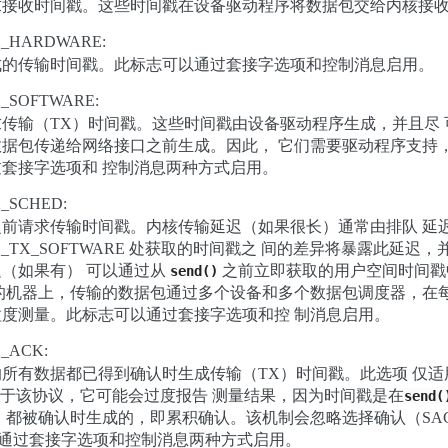
接收时间戳。这些时间戳在设备驱动程序将数据包交给内核接收
X_HARDWARE:
成的传输时间戳。此标志可以通过套接字选项和控制消息启用。
X_SOFTWARE:
传输（TX）时间戳。这些时间戳由设备驱动程序生成，并且尽
据包传递给网络接口之前生成。因此， 它们需要驱动程序支持
套接字选项和 控制消息两种方式启用。
_SCHED:
前请求传输时间戳。内核传输延迟（如果很长）通常由排队 延
PING_TX_SOFTWARE 处获取的时间戳之 间的差异将暴露此延
（如果有） 可以通过从
之前立即获取的用户空间时间戳
send()
的机器上，传输的数据包通过多个设备和多个数据包调度器，在每
度测量。此标志可以通过套接字选项和控 制消息启用。
_ACK:
所有数据都已得到确认时生成传输（TX）时间戳。此选项 仅
对于该协议，它可能会过度报告 测量结果，因为时间戳是在
send(
 都被确认时生成的，即累积确认。该机制会忽略选择确认（SA
可通过套接字选项和控制消息两种方式启用。