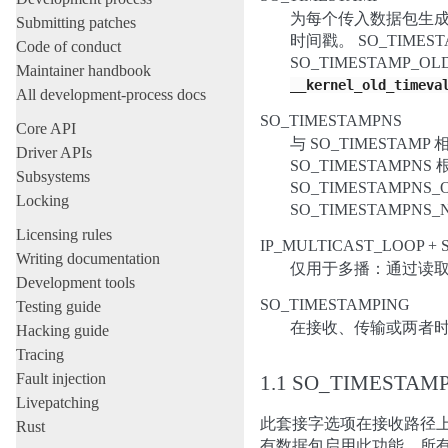
为每个传入数据包生
Submitting patches
时间戳。 SO_TIMESTA
Code of conduct
SO_TIMESTAMP_O
Maintainer handbook
__kernel_old_timeva
All development-process docs
SO_TIMESTAMPNS
Core API
与 SO_TIMESTA
Driver APIs
SO_TIMESTAMPNS 
Subsystems
SO_TIMESTAMPNS
Locking
SO_TIMESTAMPNS
Licensing rules
IP_MULTICAST_LOOP + 
Writing documentation
仅用于多播：通过读
Development tools
SO_TIMESTAMPING
Testing guide
在接收、传输或两者时
Hacking guide
Tracing
Fault injection
1.1 SO_TIMESTA
Livepatching
此套接字选项在接收路径
Rust
有数据包启用此功能。所有