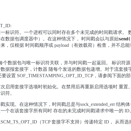
T_ID:
一标识符。一个进程可以同时存在多个未完成的时间戳请求。 
在数据包调度器中）。在这种情况下， 时间戳会以与原始
send(
，仅根据 时间戳顺序或 payload（有效载荷）检查，并不总
每个数据包与唯一标识符关联，并与时间戳一起返回。 标识符源自每
数据报套接字，计数器 随每个发送的数据包递增。对于流套接
设置 SOF_TIMESTAMPING_OPT_ID_TCP，请参阅下面的
次启用套接字选项时初始化。在禁用后再重新启用选项时 重置
标识符。
现。在这种情况下，时间戳总是与sock_extended_err 结
以传递一个在该套接字所有同时 存在的未完成时间戳请求中唯一的 ID
CM_TS_OPT_ID（TCP 套接字不支持）传递特定 ID， 从