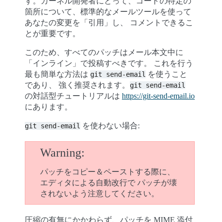
す。カーネル開発者にとって、コードの特定の
箇所について、標準的なメールツールを使って
あなたの変更を「引用」し、 コメントできるこ
とが重要です。
このため、すべてのパッチはメール本文中に
「インライン」で投稿すべきです。 これを行う
最も簡単な方法は
を使うこと
git
send-email
であり、 強く推奨されます。
git
send-email
の対話型チュートリアルは
https://git-send-email.io
にあります。
を使わない場合:
git
send-email
Warning
パッチをコピー＆ペーストする際に、
エディタによる自動改行で パッチが壊
されないよう注意してください。
圧縮の有無にかかわらず、パッチを MIME 添付