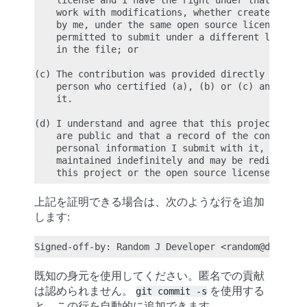
    license and I have the right under that licens
    work with modifications, whether created in wh
    by me, under the same open source license (unl
    permitted to submit under a different license)
    in the file; or

(c) The contribution was provided directly to me b
    person who certified (a), (b) or (c) and I hav
    it.

(d) I understand and agree that this project and t
    are public and that a record of the contributi
    personal information I submit with it, includi
    maintained indefinitely and may be redistribut
上記を証明できる場合は、次のような行を追加
します:
既知の身元を使用してください。匿名での貢献
は認められません。
を使用する
git
commit
-s
と、この行を自動的に追加できます。