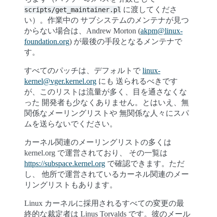
に渡してくださ
scripts/get_maintainer.pl
い）。作業中の サブシステムのメンテナが見つ
からない場合は、Andrew Morton (
akpm
@
linux-
foundation
.
org
) が最後の手段となるメンテナで
す。
すべてのパッチは、デフォルトで
linux-
kernel
@
vger
.
kernel
.
org
にも 送られるべきです
が、このリストは流量が多く、目を通さなくな
った 開発者も少なくありません。とはいえ、無
関係なメーリングリストや 無関係な人々にスパ
ムを送らないでください。
カーネル関連のメーリングリストの多くは
kernel.org で運営されており、 その一覧は
https://subspace.kernel.org
で確認できます。ただ
し、 他所で運営されているカーネル関連のメー
リングリストもあります。
Linux カーネルに採用されるすべての変更の最
終的な裁定者は Linus Torvalds です。彼のメール