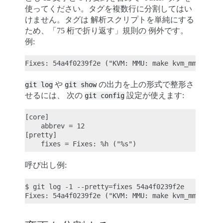
使ってください。タグを複数行に分割してはい
けません。タグは 解析スクリプトを単純にする
ため、「75 桁で折り返す」規則の 例外です。
例:
や
の出力を上の形式で整形さ
git
log
git
show
せるには、 次の
設定が使えます:
git
config
[core]

    abbrev = 12

[pretty]

呼び出し例:
$ git log -1 --pretty=fixes 54a4f0239f2e
