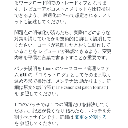
るワークロード間でのトレードオフと なりま
す。レビューアがコストとメリットを比較検討
できるよう、 最適化に伴って想定されるデメリ
ットも記述してください。
問題点の明確化が済んだら、実際にどのような
対策を講じているかを技術的に 詳しく説明して
ください。コードが意図したとおりに動作して
いることを レビューアが確認できるよう、変更
内容を平易な言葉で書き下すことが重要です。
パッチ説明を Linux のソースコード管理システ
ム
の 「コミットログ」としてそのまま取り
git
込める形で書けば、メンテナは 助かります。詳
細は原文の該当節 (“The canonical patch format”)
を 参照してください。
1 つのパッチでは 1 つの問題だけを解決してく
ださい。記述が長くなり 始めたら、パッチを分
割すべきサインです。詳細は
変更を分割する
を 参照してください。