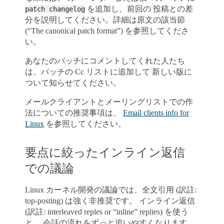
を追加し、前回の 投稿との差
patch
changelog
分を説明してください。詳細は原文の該当節
(“The canonical patch format”) を参照してくださ
い。
あなたのパッチにコメントしてくれた人たち
は、パッチの Cc リストに追加して 新しい版に
ついて知らせてください。
メールクライアントとメーリングリストでの作
法についての推奨事項は、
Email clients info for
Linux
を参照してください。
要点に絞ったインライン返信
での議論
Linux カーネル開発の議論では、全文引用 (訳註:
top-posting) は強く非推奨です。 インライン返信
(訳註: interleaved reples or “inline” replies) を使う
と、 会話の流れをずっと追いやすくなります。