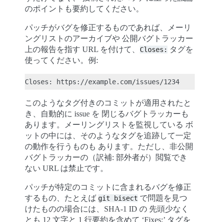
のポイントも要約してください。
パッチがバグを修正するものであれば、メーリ
ングリストのアーカイブや 公開バグトラッカー
上の報告を指す URL を付けて、
タグを
Closes:
使ってください。例:
このようなタグ付きのコミットが適用されたと
き、自動的に issue を 閉じるバグトラッカーも
あります。メーリングリストを監視している ボ
ットの中には、そのようなタグを追跡して一定
の動作を行うものも あります。ただし、非公開
バグトラッカーの（訳補: 部外者が）閲覧でき
ない URL は禁止です。
パッチが特定のコミットに含まれるバグを修正
するもの、たとえば
で問題を見つ
git
bisect
けたものの場合には、SHA-1 ID の 先頭少なく
とも 12 文字と 1 行要約を含めて ‘Fixes:’ タグを