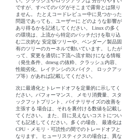
い。クラッシュやロックアップは 分かりやすい
ですが、すべてのバグがそこまで露骨とは限り
ません。 たとえコードレビュー中に見つかった
問題であっても、ユーザーに どのような影響が
あり得るかを記述してください。 Linux の多く
の環境は、上流から特定のパッチだけを取り込
む二次的な 安定版ツリーや、ベンダー／製品固
有のツリーのカーネルで動いています。 したが
って、変更を適切に下流へ流す助けになる情報
（発生条件、dmesg の抜粋、クラッシュ内容、
性能劣化、レイテンシのスパイク、 ロックアッ
プ等）があれば記載してください。
次に最適化とトレードオフを定量的に示してく
ださい。パフォーマンス、 メモリ消費量、スタ
ックフットプリント、バイナリサイズの改善を
主張する 場合は、それを裏付ける数値を記載し
てください。 また、目に見えないコストについ
ても記述してください。多くの場合、 最適化は
CPU・メモリ・可読性の間でのトレードオフと
なります。 ヒューリスティクスの場合は、異な