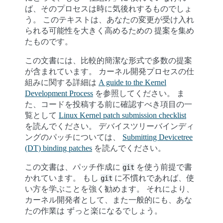
ば、そのプロセスは時に気後れするものでしょ
う。 このテキストは、あなたの変更が受け入れ
られる可能性を大きく高めるための 提案を集め
たものです。
この文書には、比較的簡潔な形式で多数の提案
が含まれています。 カーネル開発プロセスの仕
組みに関する詳細は
A guide to the Kernel
Development Process
を参照してください。 ま
た、コードを投稿する前に確認すべき項目の一
覧として
Linux Kernel patch submission checklist
を読んでください。 デバイスツリーバインディ
ングのパッチについては、
Submitting Devicetree
(DT) binding patches
を読んでください。
この文書は、パッチ作成に
を使う前提で書
git
かれています。 もし
に不慣れであれば、使
git
い方を学ぶことを強く勧めます。 それにより、
カーネル開発者として、また一般的にも、あな
たの作業は ずっと楽になるでしょう。