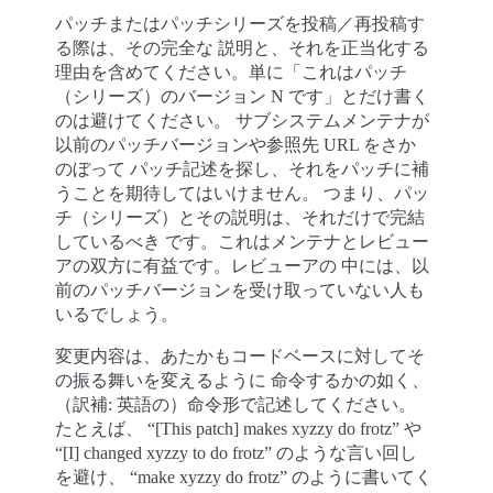
パッチまたはパッチシリーズを投稿／再投稿す
る際は、その完全な 説明と、それを正当化する
理由を含めてください。単に「これはパッチ
（シリーズ）のバージョン N です」とだけ書く
のは避けてください。 サブシステムメンテナが
以前のパッチバージョンや参照先 URL をさか
のぼって パッチ記述を探し、それをパッチに補
うことを期待してはいけません。 つまり、パッ
チ（シリーズ）とその説明は、それだけで完結
しているべき です。これはメンテナとレビュー
アの双方に有益です。レビューアの 中には、以
前のパッチバージョンを受け取っていない人も
いるでしょう。
変更内容は、あたかもコードベースに対してそ
の振る舞いを変えるように 命令するかの如く、
（訳補: 英語の）命令形で記述してください。
たとえば、 “[This patch] makes xyzzy do frotz” や
“[I] changed xyzzy to do frotz” のような言い回し
を避け、 “make xyzzy do frotz” のように書いてく