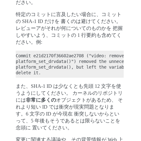
ださい。
特定のコミットに言及したい場合に、コミット
の SHA-1 ID だけを 書くのは避けてください。
レビューアがそれが何についてのものかを 把握
しやすいよう、コミットの 1 行要約も含めてく
ださい。例:
Commit e21d2170f36602ae2708 ("video: remove unnece
platform_set_drvdata()") removed the unnecessary

platform_set_drvdata(), but left the variable "dev
また、SHA-1 ID は少なくとも先頭 12 文字を使
うようにしてください。 カーネルのリポジトリ
には
非常に多くの
オブジェクトがあるため、 そ
れより短い ID では衝突が現実問題となりま
す。6 文字の ID が今現在 衝突しないからとい
って、5 年後もそうであるとは限らないことを
念頭に 置いてください。
変更に関連する議論や、その背景情報が Web 上