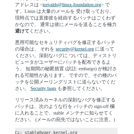
アドレスは <
torvalds
@
linux-foundation
.
org
> で
す。Linus は大量のメールを 受け取っており、
現時点では直接彼を経由するパッチはごくわず
かなので、 通常は彼にメールを送ることを極力
避けて
ください。
悪用可能なセキュリティバグを修正するパッチ
の場合は、 それを
security
@
kernel
.
org
に送って
ください。深刻なバグに ついては、ディストリ
ビュータがユーザーにパッチを配布できるよ
う、 短期間の秘匿措置 (訳註: embargo) が検討さ
れる可能性があります。 ですので、その種のパ
ッチを公開メーリングリストに送らないでくだ
さい。
Security bugs
も参照してください。
リリース済みカーネルの深刻なバグを修正する
パッチは、次のような行を パッチの sign-off 欄
に入れることで、stable メンテナに知らせてく
ださい。 (メールの宛先ではないことに注意。)