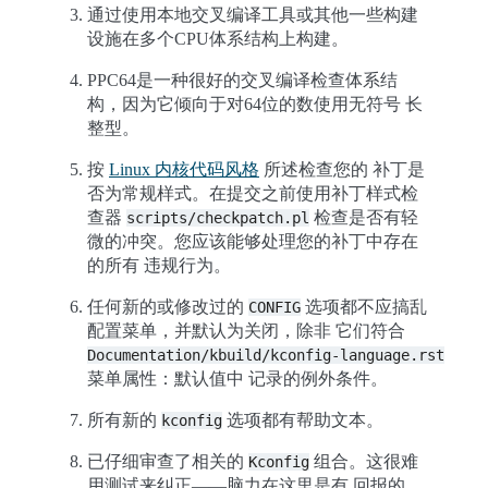
通过使用本地交叉编译工具或其他一些构建
设施在多个CPU体系结构上构建。
PPC64是一种很好的交叉编译检查体系结
构，因为它倾向于对64位的数使用无符号 长
整型。
按
Linux 内核代码风格
所述检查您的 补丁是
否为常规样式。在提交之前使用补丁样式检
查器
检查是否有轻
scripts/checkpatch.pl
微的冲突。您应该能够处理您的补丁中存在
的所有 违规行为。
任何新的或修改过的
选项都不应搞乱
CONFIG
配置菜单，并默认为关闭，除非 它们符合
Documentation/kbuild/kconfig-language.rst
菜单属性：默认值中 记录的例外条件。
所有新的
选项都有帮助文本。
kconfig
已仔细审查了相关的
组合。这很难
Kconfig
用测试来纠正——脑力在这里是有 回报的。