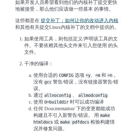
如果开发人员希望看到他们的内核补丁提交更快
地被接受，那么他们应该做一些基本 的事情。
这些都是在
提交补丁：如何让你的改动进入内核
和其他有关提交Linux内核补丁的文档中提供的。
如果使用工具，则包括定义/声明该工具的文
件。不要依赖其他头文件来引入您使用 的头
文件。
干净的编译：
使用合适的
选项
、
和
。
CONFIG
=y
=m
=n
没有
警告/错误，没有链接器警告/错
gcc
误。
通过
、
allnoconfig
allmodconfig
使用
时可以成功编译
O=builddir
任何 Doucmentation/ 下的变更都能成功
构建且不引入新警告/错误。 用
make
或
检验构建情
htmldocs
make
pdfdocs
况并修复问题。