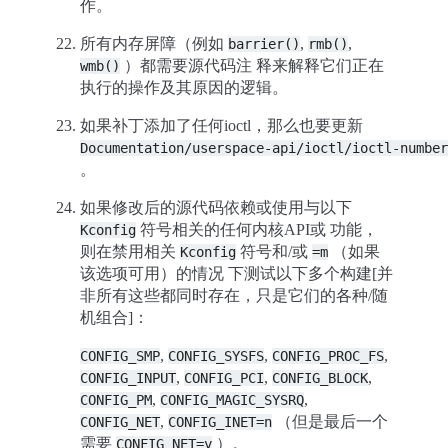
作。
所有内存屏障（例如
,
,
barrier()
rmb()
）都需要源代码注 释来解释它们正在
wmb()
执行的操作及其原因的逻辑。
如果补丁添加了任何ioctl，那么也要更新
Documentation/userspace-api/ioctl/ioctl-number
。
如果修改后的源代码依赖或使用与以下
符号相关的任何内核API或 功能，
Kconfig
则在禁用相关
符号和/或
（如果
Kconfig
=m
该选项可用）的情况 下测试以下多个构建[并
非所有这些都同时存在，只是它们的各种/随
机组合]：
,
,
,
CONFIG_SMP
CONFIG_SYSFS
CONFIG_PROC_FS
,
,
,
CONFIG_INPUT
CONFIG_PCI
CONFIG_BLOCK
,
,
CONFIG_PM
CONFIG_MAGIC_SYSRQ
,
（但是最后一个
CONFIG_NET
CONFIG_INET=n
需要
）。
CONFIG_NET=y