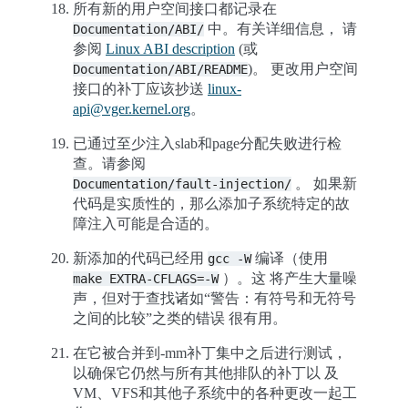
所有新的用户空间接口都记录在
中。有关详细信息， 请
Documentation/ABI/
参阅
Linux ABI description
(或
)。 更改用户空间
Documentation/ABI/README
接口的补丁应该抄送
linux-
api
@
vger
.
kernel
.
org
。
已通过至少注入slab和page分配失败进行检
查。请参阅
。 如果新
Documentation/fault-injection/
代码是实质性的，那么添加子系统特定的故
障注入可能是合适的。
新添加的代码已经用
编译（使用
gcc
-W
）。这 将产生大量噪
make
EXTRA-CFLAGS=-W
声，但对于查找诸如“警告：有符号和无符号
之间的比较”之类的错误 很有用。
在它被合并到-mm补丁集中之后进行测试，
以确保它仍然与所有其他排队的补丁以 及
VM、VFS和其他子系统中的各种更改一起工