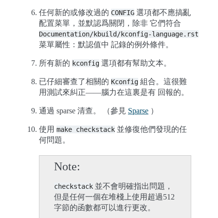
任何新的或修改過的
選項都不應搞亂
CONFIG
配置菜單，並默認爲關閉，除非 它們符合
Documentation/kbuild/kconfig-language.rst
菜單屬性：默認值中 記錄的例外條件。
所有新的
選項都有幫助文本。
kconfig
已仔細審查了相關的
組合。這很難
Kconfig
用測試來糾正——腦力在這裏是有 回報的。
通過 sparse 清查。 （參見
Sparse
）
使用
並修復他們發現的任
make
checkstack
何問題。
Note
並不會明確指出問題，
checkstack
但是任何一個在堆棧上使用超過512
字節的函數都可以進行更改。