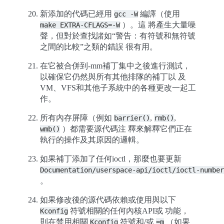
新添加的代碼已經用
編譯（使用
gcc
-W
）。這 將產生大量噪
make
EXTRA-CFLAGS=-W
聲，但對於查找諸如“警告：有符號和無符號
之間的比較”之類的錯誤 很有用。
在它被合併到-mm補丁集中之後進行測試，
以確保它仍然與所有其他排隊的補丁以 及
VM、VFS和其他子系統中的各種更改一起工
作。
所有內存屏障（例如
,
,
barrier()
rmb()
）都需要源代碼注 釋來解釋它們正在
wmb()
執行的操作及其原因的邏輯。
如果補丁添加了任何ioctl，那麼也要更新
Documentation/userspace-api/ioctl/ioctl-number
。
如果修改後的源代碼依賴或使用與以下
符號相關的任何內核API或 功能，
Kconfig
則在禁用相關
符號和/或
（如果
Kconfig
=m