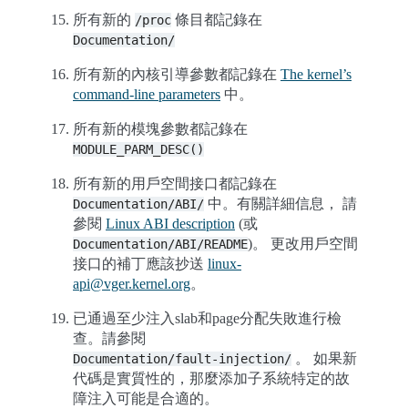
所有新的
條目都記錄在
/proc
Documentation/
所有新的內核引導參數都記錄在
The kernel’s
command-line parameters
中。
所有新的模塊參數都記錄在
MODULE_PARM_DESC()
所有新的用戶空間接口都記錄在
中。有關詳細信息， 請
Documentation/ABI/
參閱
Linux ABI description
(或
)。 更改用戶空間
Documentation/ABI/README
接口的補丁應該抄送
linux-
api
@
vger
.
kernel
.
org
。
已通過至少注入slab和page分配失敗進行檢
查。請參閱
。 如果新
Documentation/fault-injection/
代碼是實質性的，那麼添加子系統特定的故
障注入可能是合適的。