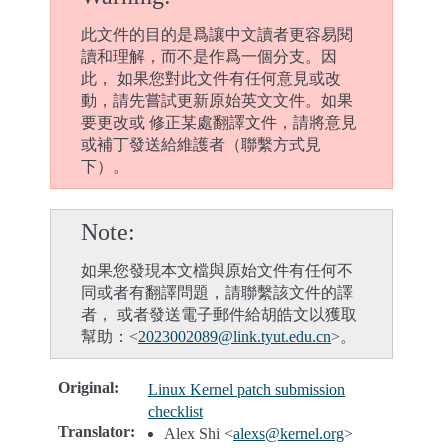
此文件的目的是爲讓中文讀者更容易閱
讀和理解，而不是作爲一個分支。因
此， 如果您對此文件有任何意見或改
動，請先嘗試更新原始英文文件。如果
要更改或 修正某處翻譯文件，請將意見
或補丁發送給維護者（聯繫方式見
下）。
Note
如果您發現本文檔與原始文件有任何不
同或者有翻譯問題，請聯繫該文件的譯
者， 或者發送電子郵件給胡皓文以獲取
幫助：<
2023002089
@
link
.
tyut
.
edu
.
cn
>。
Original
:
Linux Kernel patch submission
checklist
Translator
:
Alex Shi <
alexs
@
kernel
.
org
>