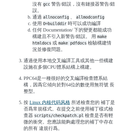
沒有
警告/錯誤，沒有鏈接器警告/錯
gcc
誤。
通過
、
allnoconfig
allmodconfig
使用
時可以成功編譯
O=builddir
任何 Documentation/ 下的變更都能成功
構建且不引入新警告/錯誤。 用
make
或
檢驗構建情
htmldocs
make
pdfdocs
況並修復問題。
通過使用本地交叉編譯工具或其他一些構建
設施在多個CPU體系結構上構建。
PPC64是一種很好的交叉編譯檢查體系結
構，因爲它傾向於對64位的數使用無符號 長
整型。
按
Linux 内核代码风格
所述檢查您的 補丁是
否爲常規樣式。在提交之前使用補丁樣式檢
查器
檢查是否有輕
scripts/checkpatch.pl
微的衝突。您應該能夠處理您的補丁中存在
的所有 違規行爲。