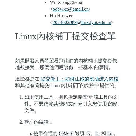
Wu XiangCheng
<
bobwxc
@
email
.
cn
>
Hu Haowen
<
2023002089
@
link
.
tyut
.
edu
.
cn
>
Linux內核補丁提交檢查單
如果開發人員希望看到他們的內核補丁提交更快
地被接受，那麼他們應該做一些基本 的事情。
這些都是在
提交补丁：如何让你的改动进入内核
和其他有關提交Linux內核補丁的文檔中提供的。
如果使用工具，則包括定義/聲明該工具的文
件。不要依賴其他頭文件來引入您使用 的頭
文件。
乾淨的編譯：
使用合適的
選項
、
和
。
CONFIG
=y
=m
=n